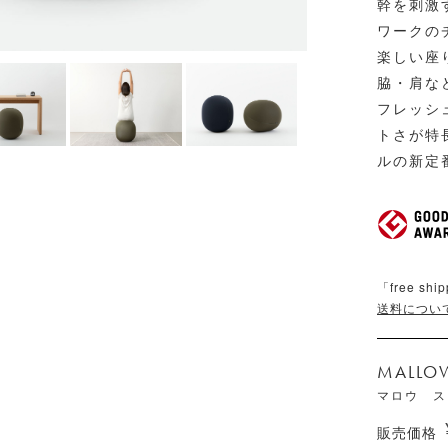
幹を刺激
ワークの
楽しい座
脇・肩な
フレッシ
トさが特
ルの新定
「free 
送料につい
MALLO
マロウ ス
販売価格