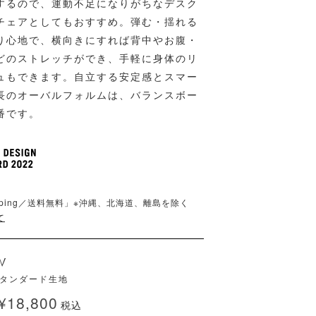
するので、運動不足になりがちなデスク
チェアとしてもおすすめ。弾む・揺れる
り心地で、横向きにすれば背中やお腹・
どのストレッチができ、手軽に身体のリ
ュもできます。自立する安定感とスマー
長のオーバルフォルムは、バランスボー
番です。
shipping／送料無料」※沖縄、北海道、離島を除く
て
W
タンダード生地
¥
18,800
税込