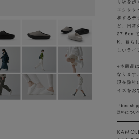
り坂を歩
エクササ
和するデ
ど、日常
27.5
K。暮ら
しいライ
※本商品は
なります
現在弊社
イズをお
「free 
送料につい
KAMOLE
カモレグ 3