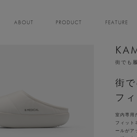
ABOUT
PRODUCT
FEATURE
KAM
街でも
街で
フィ
室内専用だ
フィット
ールがア