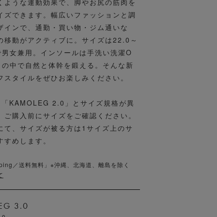
くような運動効果で、脚やお尻の筋肉を
イズできます。幅広いファッションと調
ザインで、通勤・買い物・ジム通いな
の移動がアクティブに。サイズは22.0～
cmで男女兼用。インソールは手洗い洗濯O
しの中で自然と体幹を鍛える。そんな新
フスタイルをぜひお楽しみください。
「KAMOLEG 2.0」とサイズ規格が異
。ご購入前にサイズをご確認ください。
にて、サイズが被る方は1サイズ上のサ
すすめします。
shipping／送料無料」※沖縄、北海道、離島を除く
て
G 3.0
.0